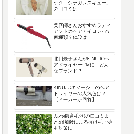
ック「シラガレスキュー」
の口コミは
美容師さんおすすめラディ
アントのヘアアイロンって
何種類？値段は
北川景子さんがKINUJOヘ
アドライヤーCMに！どん
なブランド？
KINUJOキヌージョのヘア
ドライヤーの人気色は？
【メーカーが回答】
ふわ姫(育毛剤)の口コミま
とめ|加齢による抜け毛・薄
毛対策に