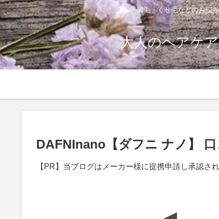
薄毛・くせ毛などのお悩み
大人のヘアケア
DAFNInano【ダフニ ナノ
【PR】当ブログはメーカー様に提携申請し承認さ