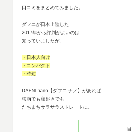
口コミをまとめてみました。
ダフニが日本上陸した
2017年から評判がよいのは
知っていましたが。
・日本人向け
・コンパクト
・時短
DAFNI nano【ダフニ ナノ】があれば
梅雨でも寝起きでも
たちまちサラサラストレートに。
目